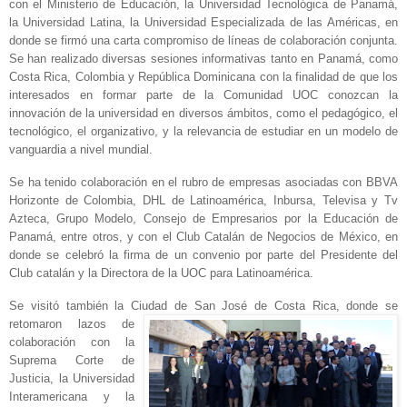
con el Ministerio de Educación,
la Universidad Tecnológica
de Panamá,
la Universidad Latina
,
la
Universidad
Especializada
de las Américas, en
donde se firmó una carta compromiso de líneas de colaboración conjunta.
Se han realizado diversas sesiones informativas tanto en Panamá, como
Costa Rica, Colombia y República Dominicana con la finalidad de que los
interesados en formar parte de
la Comunidad UOC
conozcan la
innovación de la universidad en diversos ámbitos, como el pedagógico, el
tecnológico, el organizativo, y la releva
ncia de estudiar en un modelo de
vanguardia a nivel mundial.
Se ha tenido colaboración en el rubro de empresas asociadas con BBVA
Horizonte de Colombia, DHL de Latinoamérica, Inbursa, Televisa y Tv
Azteca, Grupo Modelo, Consejo de Empresarios por
la Educación
de
Panamá, entre otros, y con el Club Catalán de Negocios de México, en
donde se celebró la firma de un convenio por parte del Presidente del
Club catalán y
la Directora
de
la UOC
para Latinoamérica.
Se visitó también
la Ciudad
de San José de Costa Rica, don
de se
retomaron lazos de
colaboración con
la
Suprema Corte
de
Justicia,
la Universidad
Interamericana
y
la