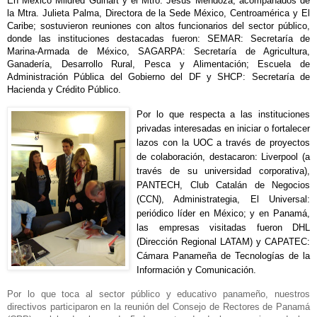
En México
Mildred
Guinart y el Mtro. Jesús Mendoza, acompañados de
la Mtra. Julieta
Palma, Directora de
la Sede México
, Centroamérica y El
Caribe; sostuvieron reuniones con altos funcionarios del sector público,
donde las instituciones destacadas fueron: SEMAR: Secretaría de
Marina-Armada de México, SAGARPA: Secretaría de Agricultura,
Ganadería, Desarrollo Rural, Pes
ca y Alimentación; Escuela de
Administración Pública del Gobierno del DF y
SHCP: Secretaría de
Hacienda y Crédito Público.
Por lo que respecta
a las instituciones
privadas interesadas en iniciar o fortalecer
lazos con
la UOC
a través de proyectos
de colaboración, destacaron: Liverpool (a
través de su universidad corporativa),
PANTECH, Club Catalán de Negocios
(CCN), Administrategia, El Universal:
periódico líder en México; y en Panamá,
las empresas visitadas fueron DHL
(Dirección Regional LATAM) y CAPATEC:
Cámara Panameña de Tecnologías de
la
Información
y Comunicación.
Por lo que toca al sector público y educativo panameño, nuestros
directivos participaron en la reunión del Consejo de Rectores de Panamá